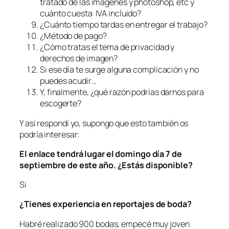
tratado de las imágenes y photoshop, etc y
cuánto cuesta IVA incluido?
¿Cuánto tiempo tardas en entregar el trabajo?
¿Método de pago?
¿Cómo tratas el tema de privacidad y
derechos de imagen?
Si ese día te surge alguna complicación y no
puedes acudir…
Y, finalmente, ¿qué razón podrías darnos para
escogerte?
Y así respondí yo, supongo que esto también os
podría interesar:
El enlace tendrá lugar el domingo día 7 de
septiembre de este año. ¿Estás disponible?
Si
¿Tienes experiencia en reportajes de boda?
Habré realizado 900 bodas, empecé muy joven