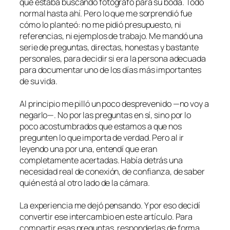
que estaba buscando fotógrafo para su boda. Todo
normal hasta ahí. Pero lo que me sorprendió fue
cómo lo planteó: no me pidió presupuesto, ni
referencias, ni ejemplos de trabajo. Me mandó una
serie de preguntas, directas, honestas y bastante
personales, para decidir si era la persona adecuada
para documentar uno de los días más importantes
de su vida.
Al principio me pilló un poco desprevenido —no voy a
negarlo—. No por las preguntas en sí, sino por lo
poco acostumbrados que estamos a que nos
pregunten lo que importa de verdad. Pero al ir
leyendo una por una, entendí que eran
completamente acertadas. Había detrás una
necesidad real de conexión, de confianza, de saber
quién está al otro lado de la cámara.
La experiencia me dejó pensando. Y por eso decidí
convertir ese intercambio en este artículo. Para
compartir esas preguntas, responderlas de forma